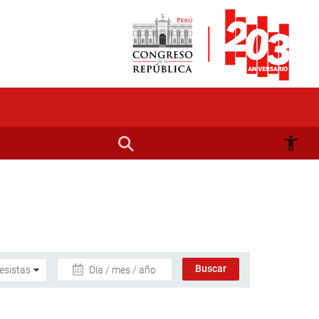
Día / mes / año