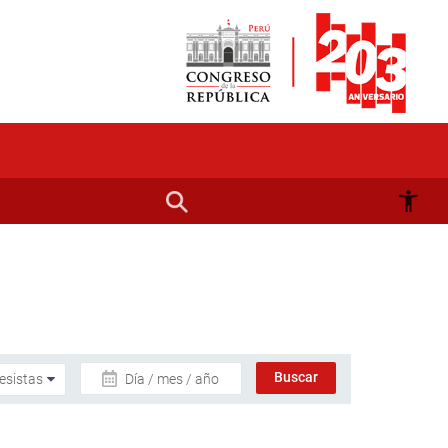
Día / mes / año