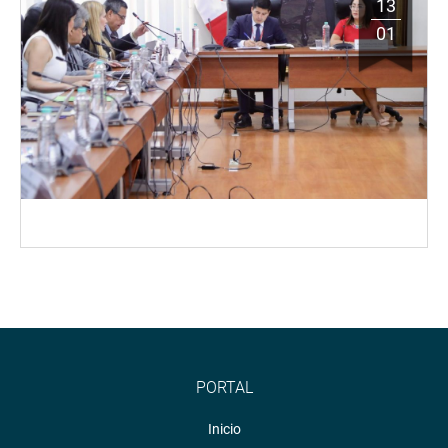
13
01
PORTAL
Inicio