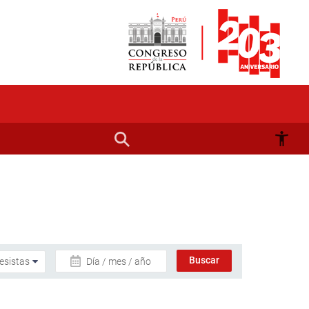
Día / mes / año