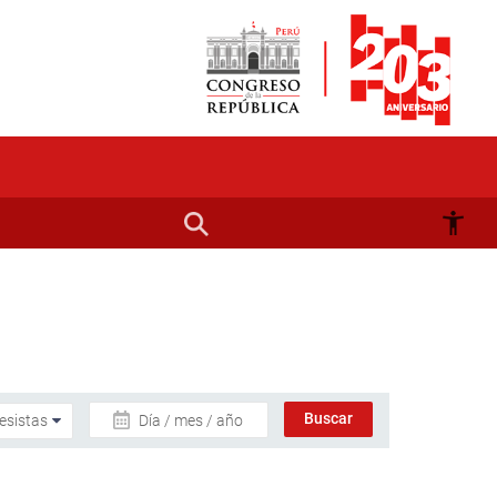
Día / mes / año