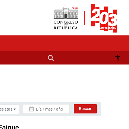
Día / mes / año
 Faique