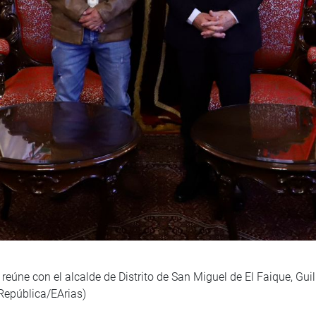
reúne con el alcalde de Distrito de San Miguel de El Faique, Gu
República/EArias)