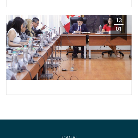
13
01
PORTAL