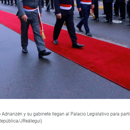
 Adrianzén y su gabinete llegan al Palacio Legislativo para par
 República/JReátegui)