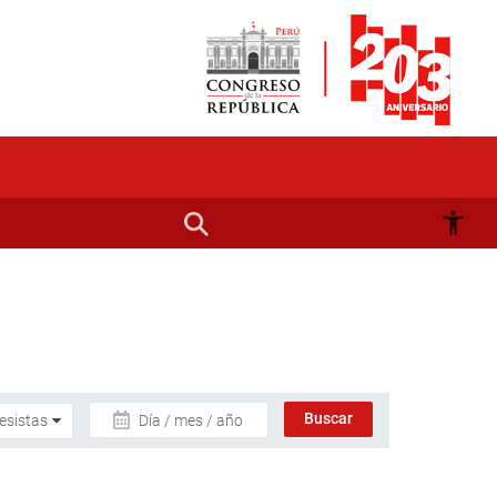
Día / mes / año