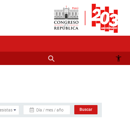
Día / mes / año