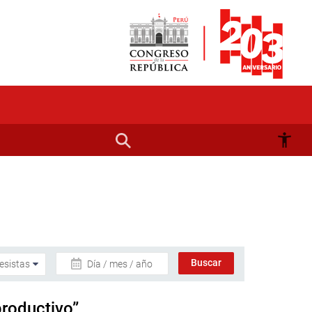
Día / mes / año
productivo”