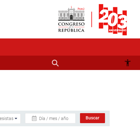
Día / mes / año