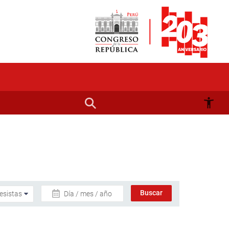
Día / mes / año