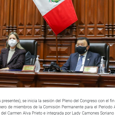
resentes), se inicia la sesión del Pleno del Congreso con el fi
mero de miembros de la Comisión Permanente para el Periodo 
ía del Carmen Alva Prieto e integrada por Lady Camones Sorian