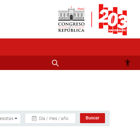
Día / mes / año