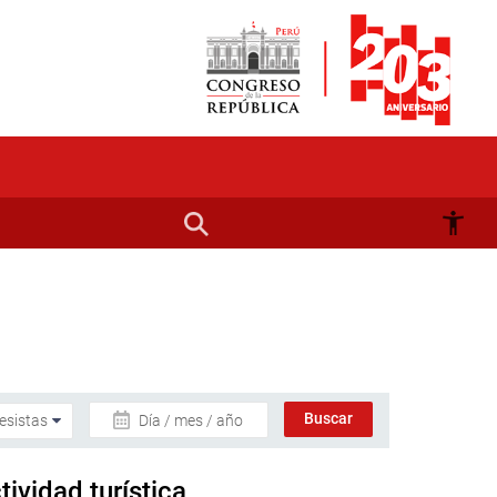
Día / mes / año
ividad turística