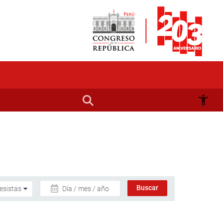
Día / mes / año