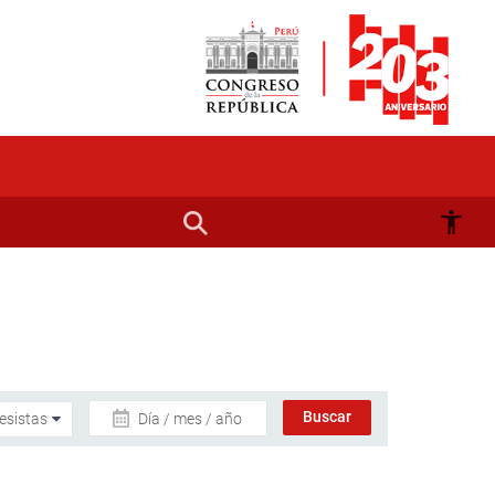
Día / mes / año