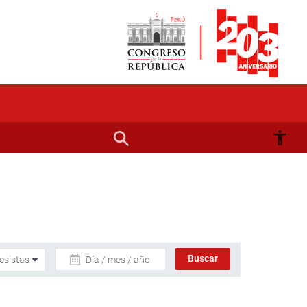
Día / mes / año