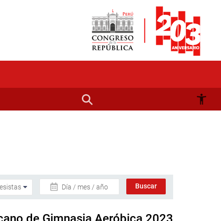
Día / mes / año
icano de Gimnasia Aeróbica 2023