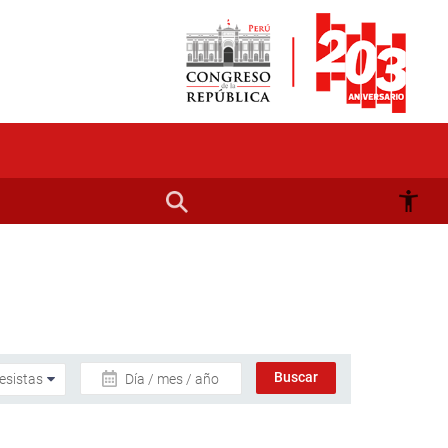
Día / mes / año