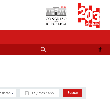
Día / mes / año