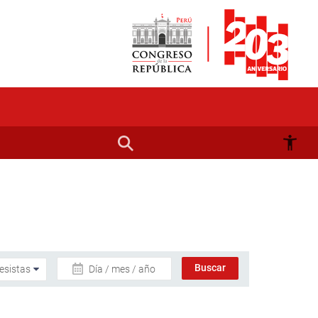
Día / mes / año