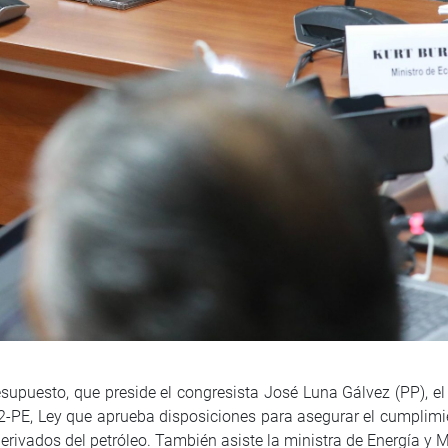
esupuesto, que preside el congresista José Luna Gálvez (PP), e
2-PE, Ley que aprueba disposiciones para asegurar el cumplimi
derivados del petróleo. También asiste la ministra de Energía y 