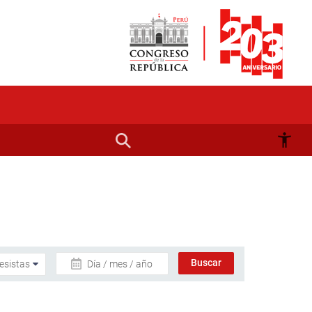
Día / mes / año