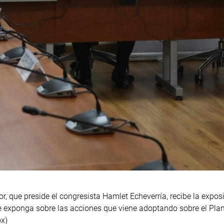
r, que preside el congresista Hamlet Echeverría, recibe la exposi
e exponga sobre las acciones que viene adoptando sobre el Plan
ox)