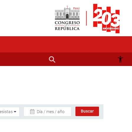
Día / mes / año