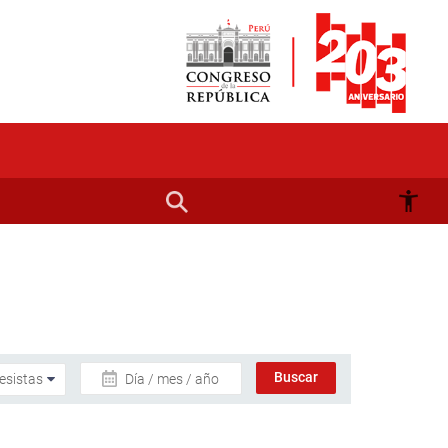
Día / mes / año