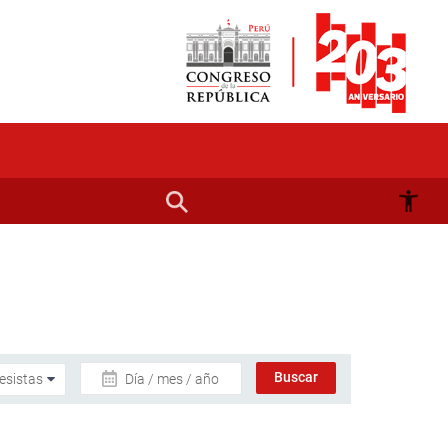
Día / mes / año