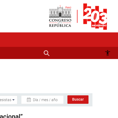
Día / mes / año
acional”