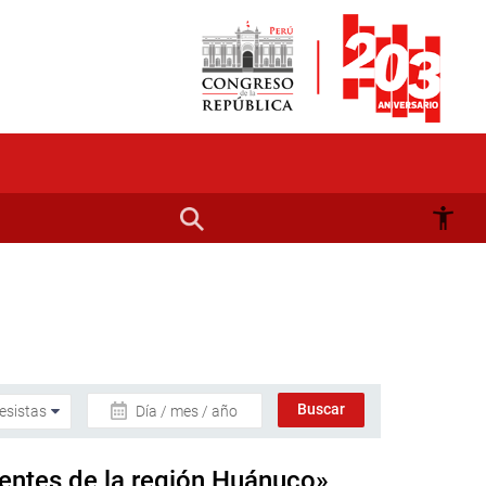
Día / mes / año
entes de la región Huánuco»