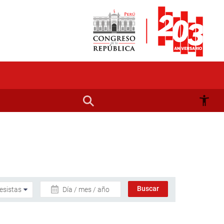
Día / mes / año