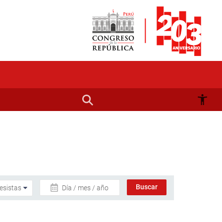
Día / mes / año