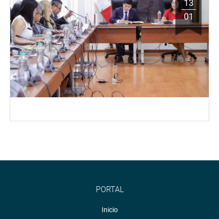
13
01
PORTAL
Inicio