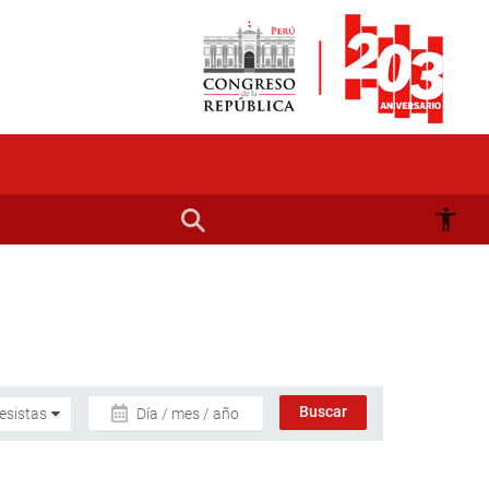
Día / mes / año