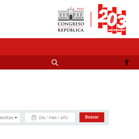
Día / mes / año