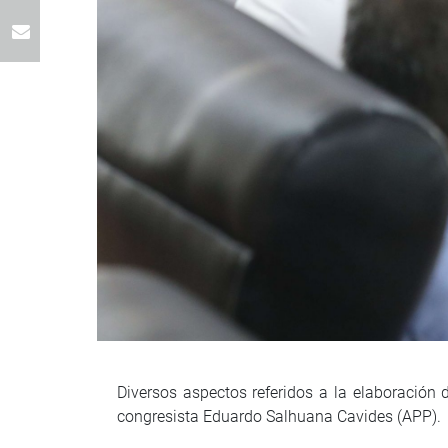
Diversos aspectos referidos a la elaboración
congresista Eduardo Salhuana Cavides (APP).