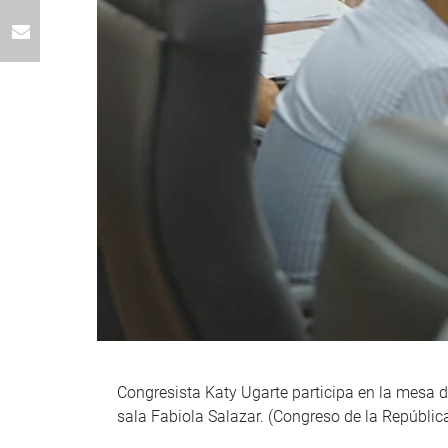
Congresista Katy Ugarte participa en la mesa d
sala Fabiola Salazar. (Congreso de la Repúbli