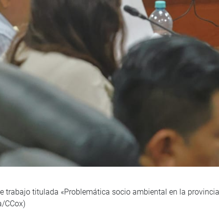
e trabajo titulada «Problemática socio ambiental en la provinci
ca/CCox)