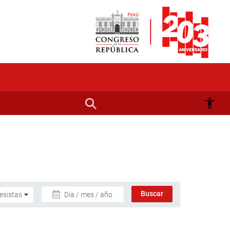
Día / mes / año