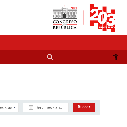
Día / mes / año