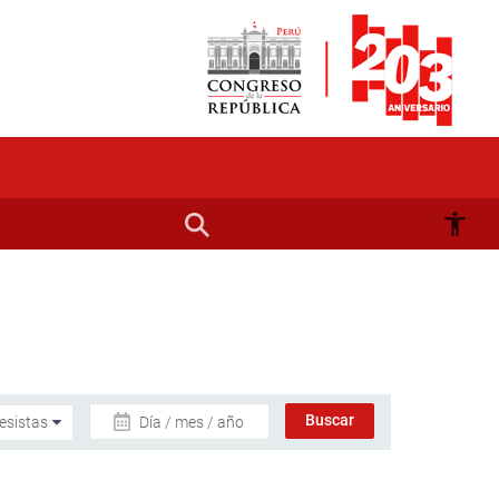
Día / mes / año