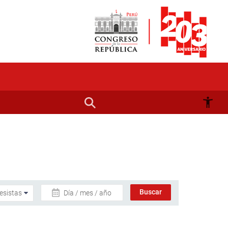
Día / mes / año