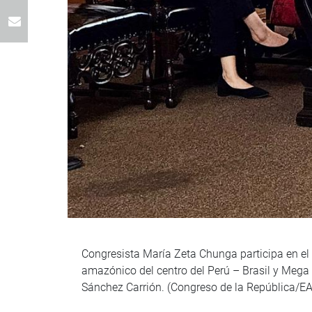
Congresista María Zeta Chunga participa en el I
amazónico del centro del Perú – Brasil y Mega 
Sánchez Carrión. (Congreso de la República/EA