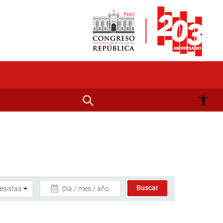
Día / mes / año