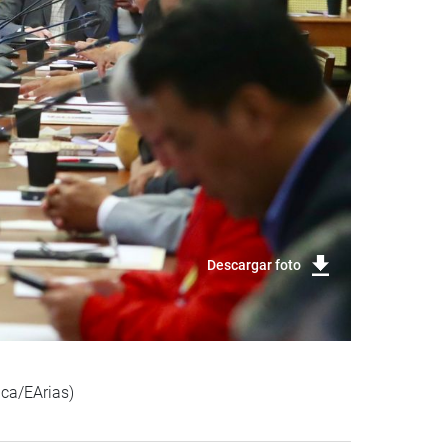
Descargar foto
ica/EArias)