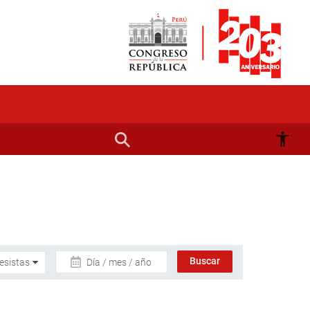
Día / mes / año