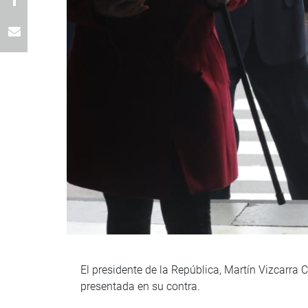
El presidente de la República, Martín Vizcarra 
presentada en su contra.