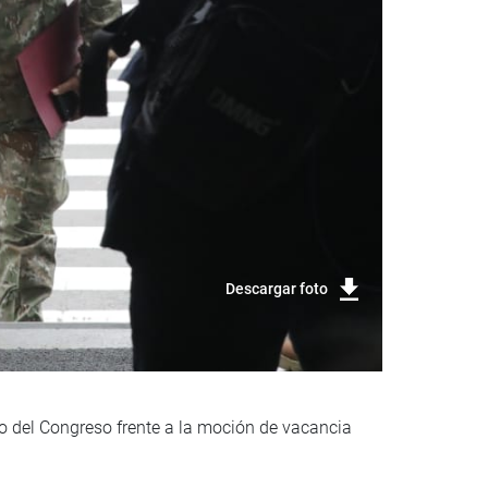
Descargar foto
eno del Congreso frente a la moción de vacancia