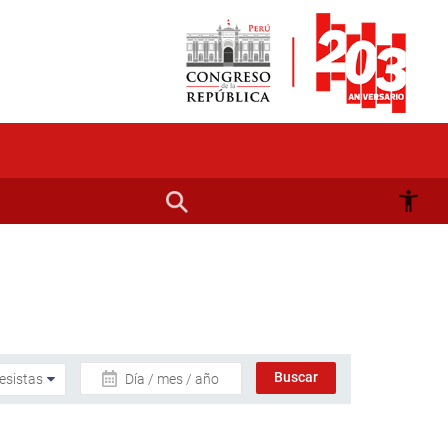
Día / mes / año