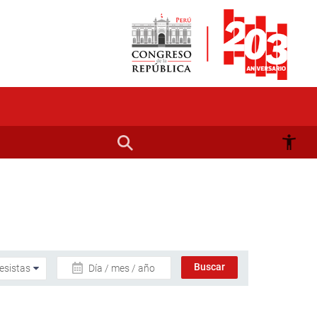
Día / mes / año