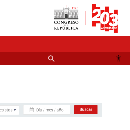
Día / mes / año