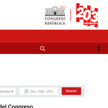
Día / mes / año
 del Congreso