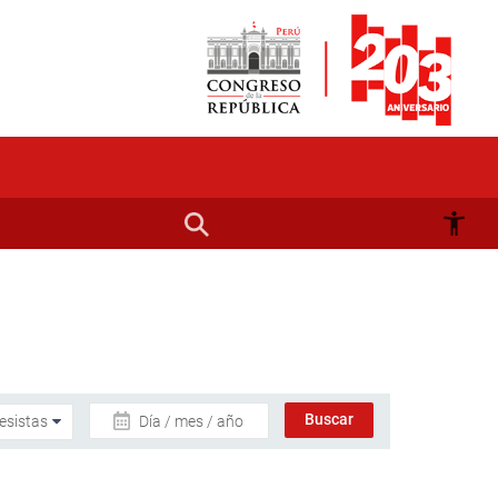
Día / mes / año