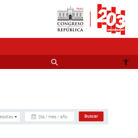
Día / mes / año