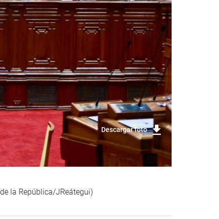
Descargar foto
 de la República/JReátegui)