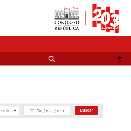
Día / mes / año