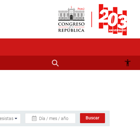
Día / mes / año