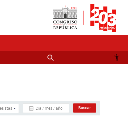
Día / mes / año