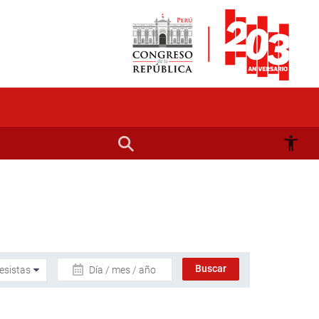
Día / mes / año