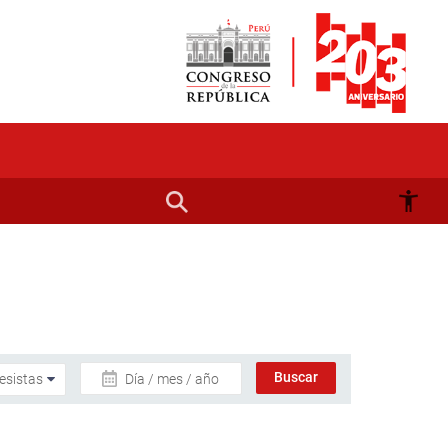
Día / mes / año