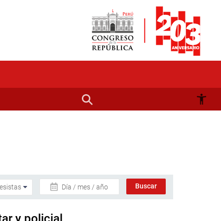
Día / mes / año
ar y policial